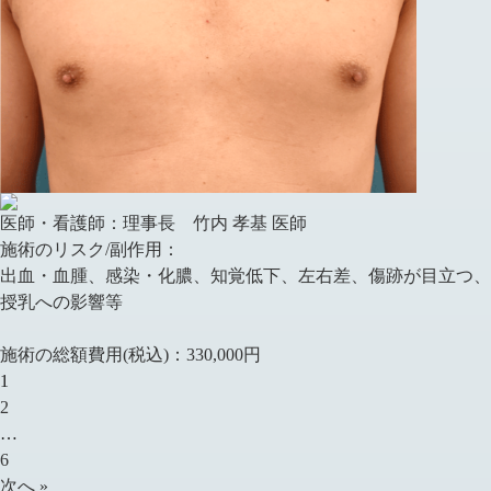
医師・看護師：
理事長 竹内 孝基 医師
施術のリスク/副作用：
出血・血腫、感染・化膿、知覚低下、左右差、傷跡が目立つ、
授乳への影響等
施術の総額費用(税込)：
330,000円
1
2
…
6
次へ »