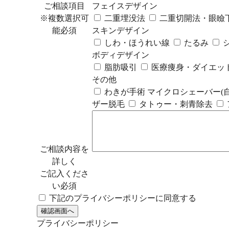
ご相談項目
フェイスデザイン
※複数選択可
二重埋没法
二重切開法・眼瞼下
能
必須
スキンデザイン
しわ・ほうれい線
たるみ
ボディデザイン
脂肪吸引
医療痩身・ダイエッ
その他
わきが手術 マイクロシェーバー(自
ザー脱毛
タトゥー・刺青除去
ご相談内容を
詳しく
ご記入くださ
い
必須
下記のプライバシーポリシーに同意する
プライバシーポリシー