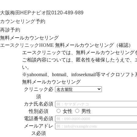
大阪梅田HEPナビオ院
0120-489-989
カウンセリング予約
再診予約
無料メールカウンセリング
エースクリニックHOME
無料メールカウンセリング（確認）
エースクリニックでは、無料メールカウンセリング
ご相談内容については、匿名性を確保したうえで、エ
い。
※yahoomail、hotmail、infoseekma
無料メールカウンセリング
クリニック
必
須
カナ氏名
必須
性別
必須
女性
男性
電話番号
必須
メールアドレ
ス
必須