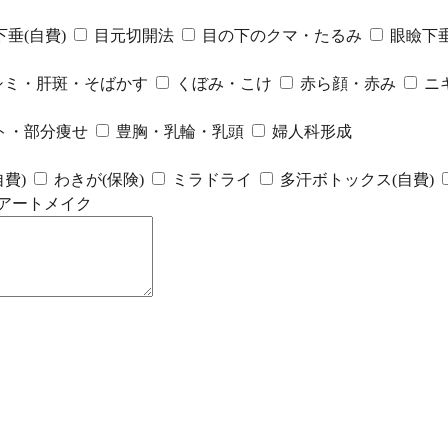
垂(自費)
目元切開法
目の下のクマ・たるみ
眼瞼下垂
シミ・肝斑・そばかす
くぼみ・こけ
赤ら顔・赤み
ニ
ト・部分痩せ
豊胸・乳輪・乳頭
婦人科形成
費)
わきが(保険)
ミラドライ
多汗ボトックス(自費)
アートメイク