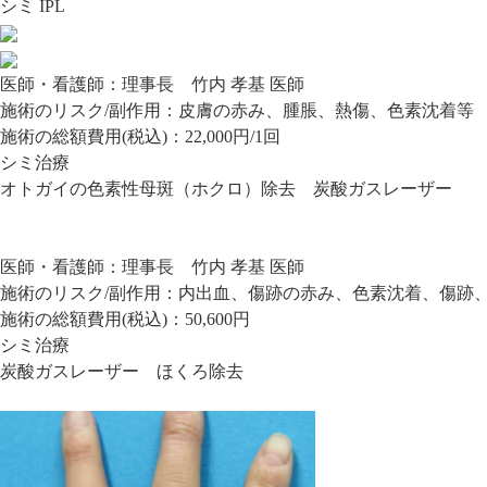
シミ IPL
医師・看護師：
理事長 竹内 孝基 医師
施術のリスク/副作用：
皮膚の赤み、腫脹、熱傷、色素沈着等
施術の総額費用(税込)：
22,000円/1回
シミ治療
オトガイの色素性母斑（ホクロ）除去 炭酸ガスレーザー
医師・看護師：
理事長 竹内 孝基 医師
施術のリスク/副作用：
内出血、傷跡の赤み、色素沈着、傷跡
施術の総額費用(税込)：
50,600円
シミ治療
炭酸ガスレーザー ほくろ除去