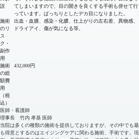
説
てしまいますので、目の開きを良くする手術も併せて行
っています。ぱっちりとしたデカ目になりました。
施術
出血・血腫、感染・化膿、仕上がりの左右差、異物感、
のリ
ドライアイ、傷が気になる等。
ス
ク・
副作
用
施術
432,000円
の総
額費
用
（税
込）
医師・看護師
理事長 竹内 孝基 医師
当院は多くの種類の施術を提供しておりますが、その中でも最
も得意とするのはエイジングケアに関わる施術、手術です。現