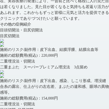
在、美容医療の発達により、一昔前と比べて格段に人の見た目
は若くなりました。見た目が若くなると気持ちも若返り活力が
あふれます。これからもずっと皆様に元気と活力を提供できる
クリニックでありづつけたいと願っています。
その他の症例紹介
目頭切開法・目尻切開法
目尻切開法
施術のリスク/副作用：
皮下出血、結膜浮腫、結膜出血等
施術の総額費用(税込)：
220,000円
二重埋没法・切開法
二重まぶた スーパープレミアム埋没法 3点留め
施術のリスク/副作用：
皮下出血、感染、しこり形成、埋没縫
合糸の露出、仕上がりの左右差、まぶたの違和感、眼球の異物
感等。
施術の総額費用(税込)：
154,000円
二重埋没法・切開法