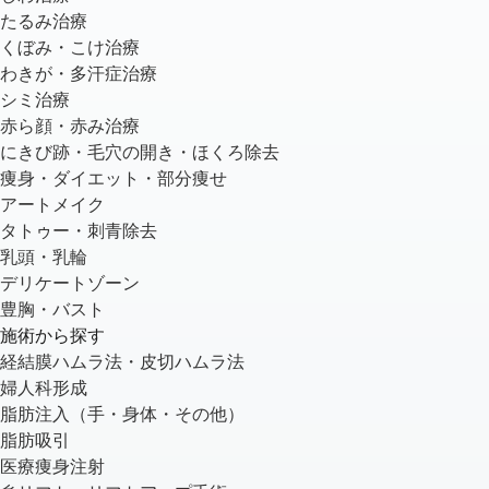
たるみ治療
くぼみ・こけ治療
わきが・多汗症治療
シミ治療
赤ら顔・赤み治療
にきび跡・毛穴の開き・ほくろ除去
痩身・ダイエット・部分痩せ
アートメイク
タトゥー・刺青除去
乳頭・乳輪
デリケートゾーン
豊胸・バスト
施術から探す
経結膜ハムラ法・皮切ハムラ法
婦人科形成
脂肪注入（手・身体・その他）
脂肪吸引
医療痩身注射