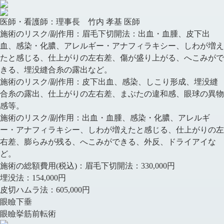
医師・看護師：
理事長 竹内 孝基 医師
施術のリスク/副作用：
眉毛下切開法：出血・血腫、皮下出
血、感染・化膿、アレルギー・アナフィラキシー、しわが増え
たと感じる、仕上がりの左右差、傷が盛り上がる、へこみがで
きる、埋没縫合糸の露出など。
施術のリスク/副作用：
皮下出血、感染、しこり形成、埋没縫
合糸の露出、仕上がりの左右差、まぶたの違和感、眼球の異物
感等。
施術のリスク/副作用：
出血・血腫、感染・化膿、アレルギ
ー・アナフィラキシー、しわが増えたと感じる、仕上がりの左
右差、膨らみが残る、へこみができる、外反、ドライアイな
ど。
施術の総額費用(税込)：
眉毛下切開法：330,000円
埋没法：154,000円
皮切ハムラ法：605,000円
眼瞼下垂
眼瞼挙筋前転術