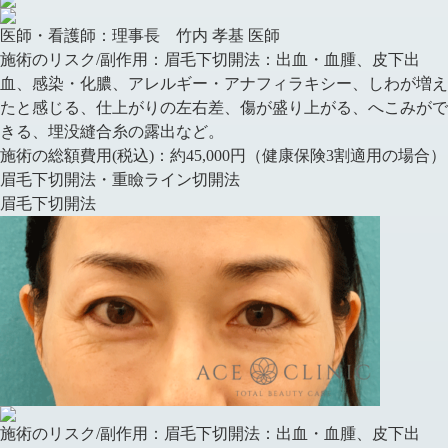
医師・看護師：
理事長 竹内 孝基 医師
施術のリスク/副作用：
眉毛下切開法：出血・血腫、皮下出
血、感染・化膿、アレルギー・アナフィラキシー、しわが増え
たと感じる、仕上がりの左右差、傷が盛り上がる、へこみがで
きる、埋没縫合糸の露出など。
施術の総額費用(税込)：
約45,000円（健康保険3割適用の場合）
眉毛下切開法・重瞼ライン切開法
眉毛下切開法
施術のリスク/副作用：
眉毛下切開法：出血・血腫、皮下出