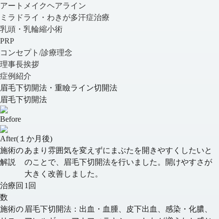
アートメイクヘアライン
ミラドライ・わきが多汗症治療
乳頭・乳輪縮小術
PRP
コンセプト/診療理念
理事長挨拶
症例紹介
眉毛下切開法・重瞼ライン切開法
眉毛下切開法
Before
After(１か月後)
施術の
あまり雰囲気を変えずにまぶたを開きやすくしたいと
解説
のことで、眉毛下切開法を行いました。開けやすさが
大きく改善しました。
治療回
1回
数
施術の
眉毛下切開法：出血・血腫、皮下出血、感染・化膿、