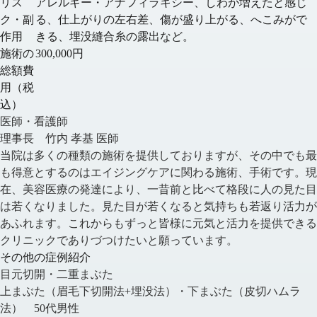
リス
アレルギー・アナフィラキシー、しわが増えたと感じ
ク・副
る、仕上がりの左右差、傷が盛り上がる、へこみがで
作用
きる、埋没縫合糸の露出など。
施術の
300,000円
総額費
用（税
込）
医師・看護師
理事長 竹内 孝基 医師
当院は多くの種類の施術を提供しておりますが、その中でも最
も得意とするのはエイジングケアに関わる施術、手術です。現
在、美容医療の発達により、一昔前と比べて格段に人の見た目
は若くなりました。見た目が若くなると気持ちも若返り活力が
あふれます。これからもずっと皆様に元気と活力を提供できる
クリニックでありづつけたいと願っています。
その他の症例紹介
目元切開・二重まぶた
上まぶた（眉毛下切開法+埋没法）・下まぶた（皮切ハムラ
法） 50代男性