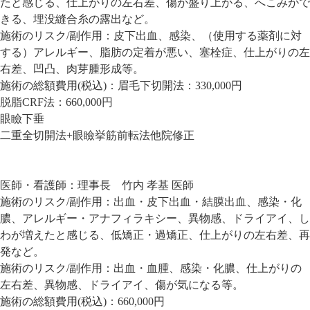
たと感じる、仕上がりの左右差、傷が盛り上がる、へこみがで
きる、埋没縫合糸の露出など。
施術のリスク/副作用：
皮下出血、感染、（使用する薬剤に対
する）アレルギー、脂肪の定着が悪い、塞栓症、仕上がりの左
右差、凹凸、肉芽腫形成等。
施術の総額費用(税込)：
眉毛下切開法：330,000円
脱脂CRF法：660,000円
眼瞼下垂
二重全切開法+眼瞼挙筋前転法他院修正
医師・看護師：
理事長 竹内 孝基 医師
施術のリスク/副作用：
出血・皮下出血・結膜出血、感染・化
膿、アレルギー・アナフィラキシー、異物感、ドライアイ、し
わが増えたと感じる、低矯正・過矯正、仕上がりの左右差、再
発など。
施術のリスク/副作用：
出血・血腫、感染・化膿、仕上がりの
左右差、異物感、ドライアイ、傷が気になる等。
施術の総額費用(税込)：
660,000円