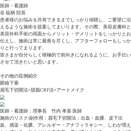
医師・看護師
谷 聡柄 院長
患者様のお悩みを共有できるまでしっかり傾聴し、ご要望に沿
えるような施術を提案してまいります。その際、美容皮膚科と
美容外科手術の両面からメリット・デメリットをしっかりとお
伝えし、施術は常に最善を尽くし、アフターフォローもしっか
りと行ってまります。
皆さまが自分らしく積極的で前向きになれるように、お手伝い
させて頂きたいと思います。
その他の症例紹介
眼瞼下垂
眉毛下切開法+脱脂CRF法+アートメイク
医師・看護師：
理事長 竹内 孝基 医師
施術のリスク/副作用：
眉毛下切開法：出血・血腫、皮下出
血、感染・化膿、アレルギー・アナフィラキシー、しわが増え