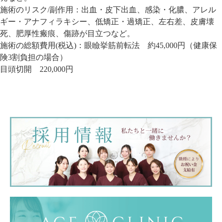
施術のリスク/副作用：
出血・皮下出血、感染・化膿、アレル
ギー・アナフィラキシー、低矯正・過矯正、左右差、皮膚壊
死、肥厚性瘢痕、傷跡が目立つなど。
施術の総額費用(税込)：
眼瞼挙筋前転法 約45,000円（健康保
険3割負担の場合）
目頭切開 220,000円