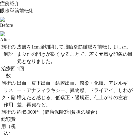
症例紹介
眼瞼挙筋前転術
Before
After
施術の
皮膚を1cm強切開して眼瞼挙筋腱膜を前転しました。
解説
まぶたの開きが良くなることで、若く元気な印象の目
元となりました。
治療回
1回
数
施術の
出血・皮下出血・結膜出血、感染・化膿、アレルギ
リス
ー・アナフィラキシー、異物感、ドライアイ、しわが
ク・副
増えたと感じる、低矯正・過矯正、仕上がりの左右
作用
差、再発など。
施術の
約45,000円（健康保険3割負担の場合）
総額費
用（税
込）