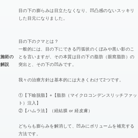
目の下の膨らみは目立たなくなり、凹凸感のないスッキリ
した目元になりました。
目の下のクマとは？
一般的には、目の下にできる円弧状のくぼみや黒い影のこ
施術の
とを言いますが、その本質は目の下の脂肪（眼窩脂肪）の
解説
突出と、その下の凹みです。
我々の治療方針は基本的には大きくわけて2つです。
①【下瞼脱脂】+【脂肪（マイクロコンデンスリッチファッ
ト）注入】
②【ハムラ法】（経結膜 or 経皮膚）
どちらも膨らみを解消して、凹みにボリュームを補充する
方法です。