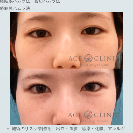
経結膜ハムラ法・皮切ハムラ法
経結膜ハムラ法
施術のリスク/副作用：
出血・血腫、感染・化膿、アレルギ