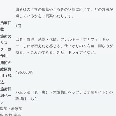
患者様のクマの形態やたるみの状態に応じて、どの方法が
適しているかをご提案いたします。
治療回
1回
数
施術の
出血・血腫、感染・化膿、アレルギー・アナフィラキシ
リス
ー、しわが増えたと感じる、仕上がりの左右差、膨らみが
ク・副
残る、へこみができる、外反、ドライアイなど。
作用
施術の
総額費
495,000円
用（税
込）
施術詳
ハムラ法（表・裏）（大阪梅田ヘップナビオ院サイト）の
細ペー
詳細はこちら
ジ
医師・看護師
谷 聡柄 院長