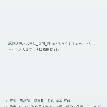
医師・看護師：
理事長 竹内 孝基 医師
施術のリスク/副作用：
出血・血腫、感染・化膿、アレルギ