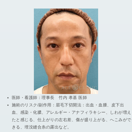
医師・看護師：
理事長 竹内 孝基 医師
施術のリスク/副作用：
眉毛下切開法：出血・血腫、皮下出
血、感染・化膿、アレルギー・アナフィラキシー、しわが増え
たと感じる、仕上がりの左右差、傷が盛り上がる、へこみがで
きる、埋没縫合糸の露出など。