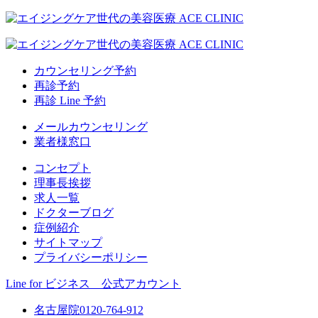
カウンセリング予約
再診予約
再診 Line 予約
メールカウンセリング
業者様窓口
コンセプト
理事長挨拶
求人一覧
ドクターブログ
症例紹介
サイトマップ
プライバシーポリシー
Line for ビジネス 公式アカウント
名古屋院
0120-764-912