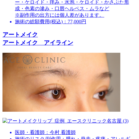
ー・ケロイド・痒み・水泡・ケロイド・かさぶた形
成・色素の滲み・口唇ヘルペス・ムラなど
※副作用の出方には個人差があります。
施術の総額費用(税込)：
77,000円
アートメイク
アートメイク アイライン
医師・看護師：
今村 看護師
施術のリスク/副作用：
腫れ・発赤・疼痛・アレルギ