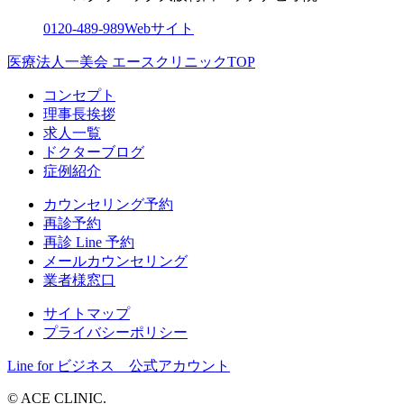
0120-489-989
Webサイト
医療法人一美会 エースクリニックTOP
コンセプト
理事長挨拶
求人一覧
ドクターブログ
症例紹介
カウンセリング予約
再診予約
再診 Line 予約
メールカウンセリング
業者様窓口
サイトマップ
プライバシーポリシー
Line for ビジネス 公式アカウント
© ACE CLINIC.