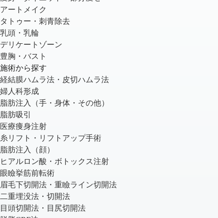
アートメイク
タトゥー・刺青除去
乳頭・乳輪
デリケートゾーン
豊胸・バスト
施術から探す
経結膜ハムラ法・皮切ハムラ法
婦人科形成
脂肪注入（手・身体・その他）
脂肪吸引
医療痩身注射
糸リフト・リフトアップ手術
脂肪注入（顔）
ヒアルロン酸・ボトックス注射
眼瞼挙筋前転術
眉毛下切開法・重瞼ライン切開法
二重埋没法・切開法
目頭切開法・目尻切開法