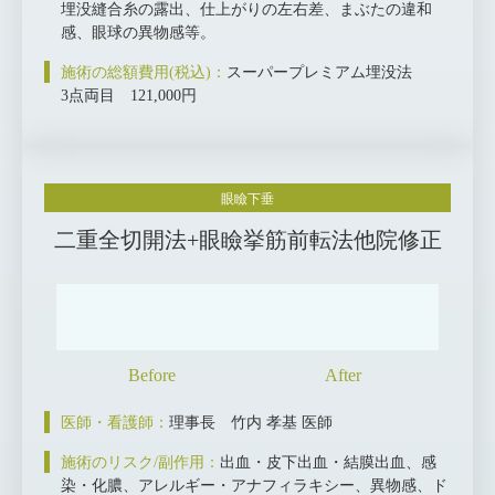
埋没縫合糸の露出、仕上がりの左右差、まぶたの違和
感、眼球の異物感等。
施術の総額費用(税込)：
スーパープレミアム埋没法
3点両目 121,000円
眼瞼下垂
二重全切開法+眼瞼挙筋前転法他院修正
医師・看護師：
理事長 竹内 孝基 医師
施術のリスク/副作用：
出血・皮下出血・結膜出血、感
染・化膿、アレルギー・アナフィラキシー、異物感、ド