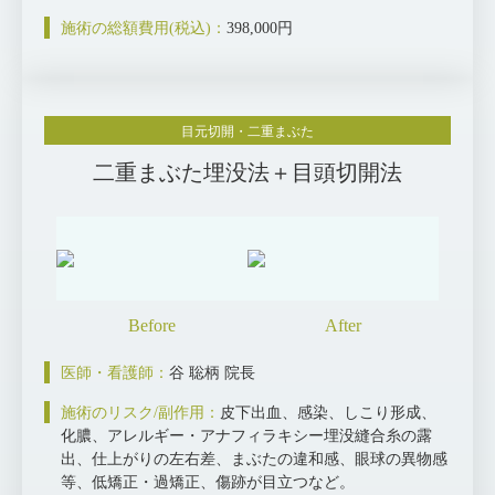
施術の総額費用(税込)：
398,000円
目元切開・二重まぶた
二重まぶた埋没法＋目頭切開法
医師・看護師：
谷 聡柄 院長
施術のリスク/副作用：
皮下出血、感染、しこり形成、
化膿、アレルギー・アナフィラキシー埋没縫合糸の露
出、仕上がりの左右差、まぶたの違和感、眼球の異物感
等、低矯正・過矯正、傷跡が目立つなど。