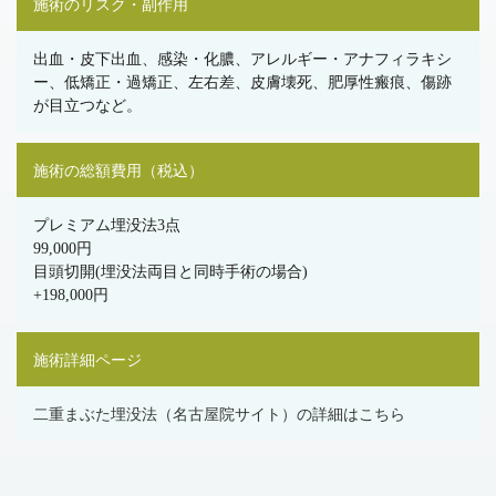
施術のリスク・副作用
出血・皮下出血、感染・化膿、アレルギー・アナフィラキシ
ー、低矯正・過矯正、左右差、皮膚壊死、肥厚性瘢痕、傷跡
が目立つなど。
施術の総額費用（税込）
プレミアム埋没法3点
99,000円
目頭切開(埋没法両目と同時手術の場合)
+198,000円
施術詳細ページ
二重まぶた埋没法（名古屋院サイト）の詳細はこちら