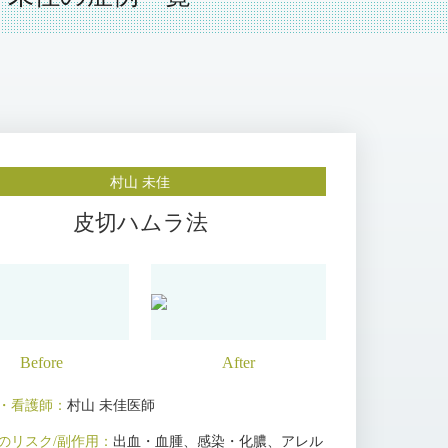
村山 未佳
皮切ハムラ法
・看護師：
村山 未佳医師
のリスク/副作用：
出血・血腫、感染・化膿、アレル