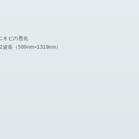
ニキビの悪化
長（589nm+1319nm）