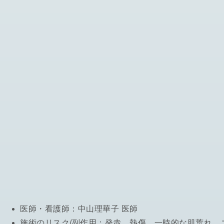
医師・看護師：
中山理華子 医師
施術のリスク/副作用：
発赤、熱傷、一時的な肌荒れ、