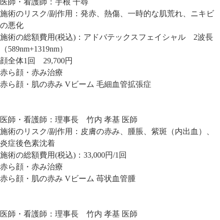
医師・看護師：
宇根 千尋
施術のリスク/副作用：
発赤、熱傷、一時的な肌荒れ、ニキビ
の悪化
施術の総額費用(税込)：
アドバテックスフェイシャル 2波長
（589nm+1319nm）
顔全体1回 29,700円
赤ら顔・赤み治療
赤ら顔・肌の赤み Vビーム 毛細血管拡張症
医師・看護師：
理事長 竹内 孝基 医師
施術のリスク/副作用：
皮膚の赤み、腫脹、紫斑（内出血）、
炎症後色素沈着
施術の総額費用(税込)：
33,000円/1回
赤ら顔・赤み治療
赤ら顔・肌の赤み Vビーム 苺状血管腫
医師・看護師：
理事長 竹内 孝基 医師