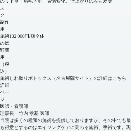
のリ
下垂・眉毛下垂、表情変化、仕上がりの左右差等
ス
ク・
副作
用
施術
132,000円/顔全体
の総
額費
用
（税
込）
施術
しわ取りボトックス（名古屋院サイト）の詳細はこちら
詳細
ペー
ジ
医師・看護師
理事長 竹内 孝基 医師
当院は多くの種類の施術を提供しておりますが、その中でも最
も得意とするのはエイジングケアに関わる施術、手術です。現