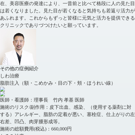
在、美容医療の発達により、一昔前と比べて格段に人の見た目
は若くなりました。見た目が若くなると気持ちも若返り活力が
あふれます。これからもずっと皆様に元気と活力を提供できる
クリニックでありづつけたいと願っています。
その他の症例紹介
しわ治療
脂肪注入（額・こめかみ・目の下・頬・ほうれい線）​
医師・看護師：
理事長 竹内 孝基 医師
施術のリスク/副作用：
皮下出血、感染、（使用する薬剤に対
する）アレルギー、脂肪の定着が悪い、塞栓症、仕上がりの左
右差、凹凸、肉芽腫形成等。
施術の総額費用(税込)：
660,000円