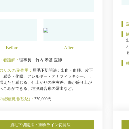
・看護師：
理事長 竹内 孝基 医師
のリスク/副作用：
眉毛下切開法：出血・血腫、皮下
、感染・化膿、アレルギー・アナフィラキシー、し
増えたと感じる、仕上がりの左右差、傷が盛り上が
へこみができる、埋没縫合糸の露出など。
の総額費用(税込)：
330,000円
眉毛下切開法・重瞼ライン切開法