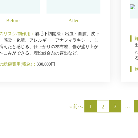
のリスク/副作用：
眉毛下切開法：出血・血腫、皮下
、感染・化膿、アレルギー・アナフィラキシー、し
増えたと感じる、仕上がりの左右差、傷が盛り上が
へこみができる、埋没縫合糸の露出など。
の総額費用(税込)：
330,000円
« 前へ
1
3
…
2