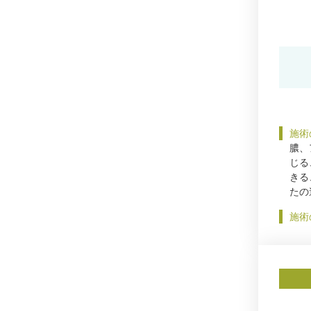
施術
膿、
じる
きる
たの
施術