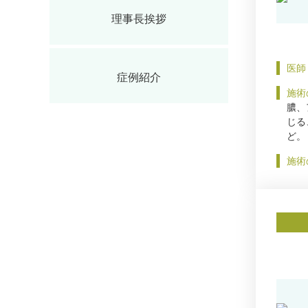
理事長挨拶
医師
症例紹介
施術
膿、
じる
ど。
施術