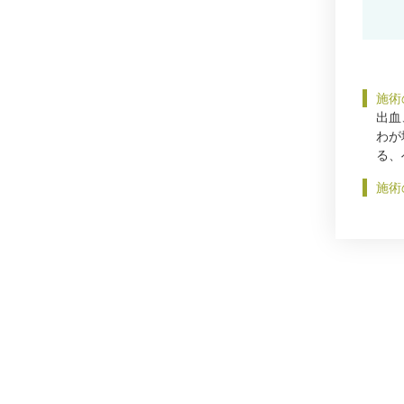
施術
出血
わが
る、
施術