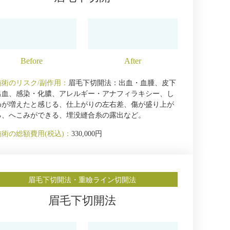
施術のリスク/副作用：
眉毛下切開法：出血・血腫、皮下
出血、感染・化膿、アレルギー・アナフィラキシー、し
わが増えたと感じる、仕上がりの左右差、傷が盛り上が
る、へこみができる、埋没縫合糸の露出など。
施術の総額費用(税込)：
330,000円
眉毛下切開法・重瞼ライン切開法
眉毛下切開法