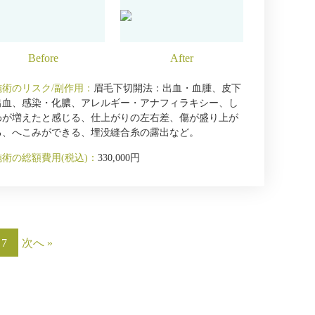
施術のリスク/副作用：
眉毛下切開法：出血・血腫、皮下
出血、感染・化膿、アレルギー・アナフィラキシー、し
わが増えたと感じる、仕上がりの左右差、傷が盛り上が
る、へこみができる、埋没縫合糸の露出など。
施術の総額費用(税込)：
330,000円
7
次へ »