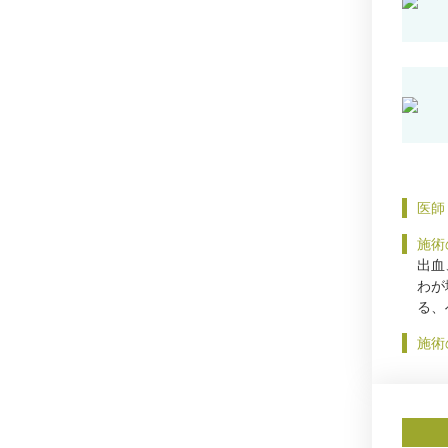
医師
施術
出血
わが
る、
施術