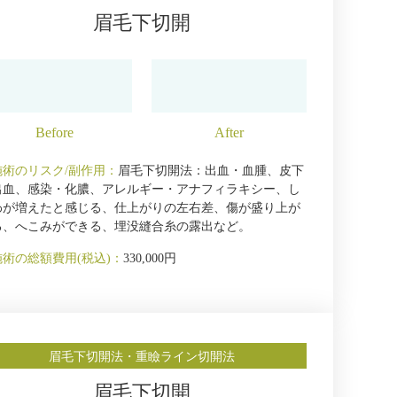
眉毛下切開
施術のリスク/副作用：
眉毛下切開法：出血・血腫、皮下
出血、感染・化膿、アレルギー・アナフィラキシー、し
わが増えたと感じる、仕上がりの左右差、傷が盛り上が
る、へこみができる、埋没縫合糸の露出など。
施術の総額費用(税込)：
330,000円
眉毛下切開法・重瞼ライン切開法
眉毛下切開