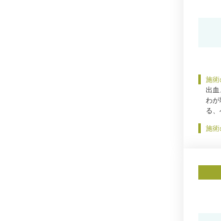
施術
出血
わが
る、
施術