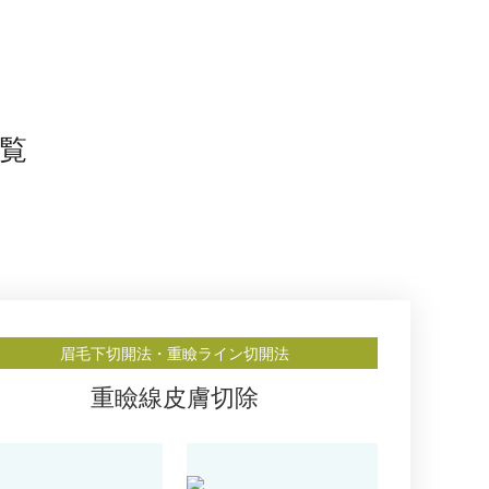
覧
眉毛下切開法・重瞼ライン切開法
重瞼線皮膚切除