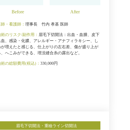
医師・看護師：
理事長 竹内 孝基 医師
施術のリスク/副作用：
眉毛下切開法：出血・血腫、皮下
出血、感染・化膿、アレルギー・アナフィラキシー、し
わが増えたと感じる、仕上がりの左右差、傷が盛り上が
る、へこみができる、埋没縫合糸の露出など。
施術の総額費用(税込)：
330,000円
眉毛下切開法・重瞼ライン切開法