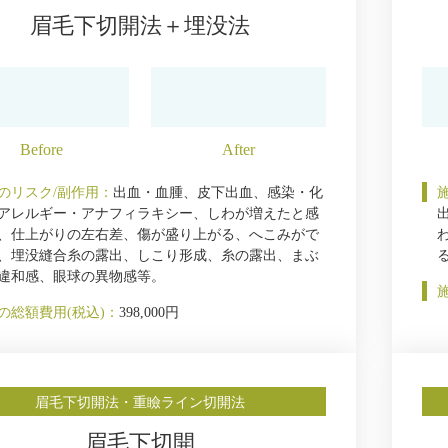
眉毛下切開法＋埋没法
のリスク/副作用：
出血・血腫、皮下出血、感染・化
アレルギー・アナフィラキシー、しわが増えたと感
、仕上がりの左右差、傷が盛り上がる、へこみがで
、埋没縫合糸の露出、しこり形成、糸の露出、まぶ
違和感、眼球の異物感等。
の総額費用(税込)：
398,000円
眉毛下切開法・重瞼ライン切開法
眉毛下切開