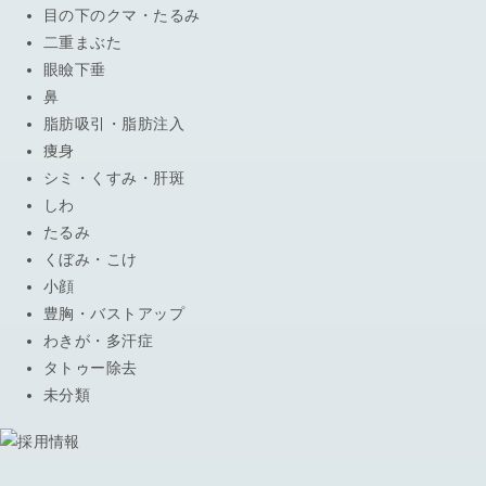
目の下のクマ・たるみ
二重まぶた
眼瞼下垂
鼻
脂肪吸引・脂肪注入
痩身
シミ・くすみ・肝斑
しわ
たるみ
くぼみ・こけ
小顔
豊胸・バストアップ
わきが・多汗症
タトゥー除去
未分類