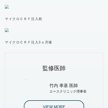
マイクロＣＲＦ注入前
マイクロＣＲＦ注入3ヵ月後
監修医師
竹内 孝基 医師
エースクリニック理事長
VIEW MORE