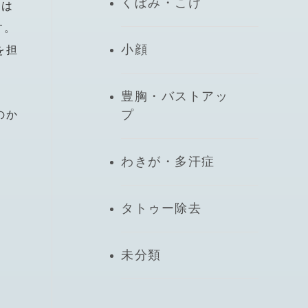
くぼみ・こけ
術は
す。
小顔
を担
豊胸・バストアッ
プ
のか
わきが・多汗症
タトゥー除去
未分類