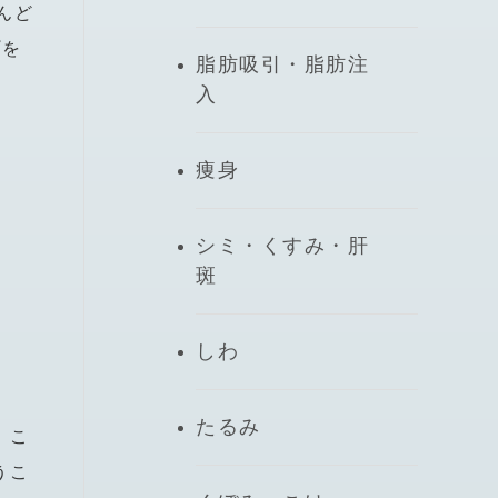
んど
プを
脂肪吸引・脂肪注
入
痩身
シミ・くすみ・肝
斑
しわ
たるみ
。こ
うこ