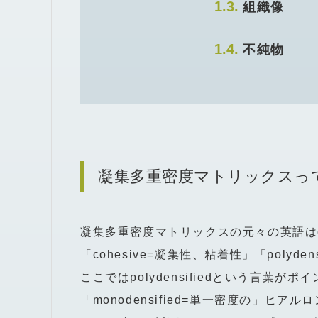
組織像
不純物
凝集多重密度マトリックスっ
凝集多重密度マトリックスの元々の英語はcohesiv
「cohesive=凝集性、粘着性」「polyd
ここではpolydensifiedという言
「monodensified=単一密度の」ヒアル