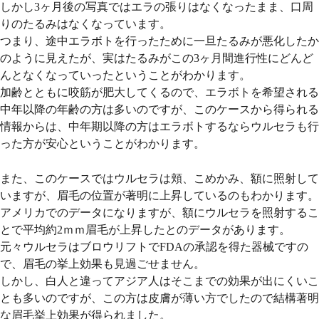
しかし3ヶ月後の写真ではエラの張りはなくなったまま、口周
りのたるみはなくなっています。
つまり、途中エラボトを行ったために一旦たるみが悪化したか
のように見えたが、実はたるみがこの3ヶ月間進行性にどんど
んとなくなっていったということがわかります。
加齢とともに咬筋が肥大してくるので、エラボトを希望される
中年以降の年齢の方は多いのですが、このケースから得られる
情報からは、中年期以降の方はエラボトするならウルセラも行
った方が安心ということがわかります。
また、このケースではウルセラは頬、こめかみ、額に照射して
いますが、眉毛の位置が著明に上昇しているのもわかります。
アメリカでのデータになりますが、額にウルセラを照射するこ
とで平均約2ｍｍ眉毛が上昇したとのデータがあります。
元々ウルセラはブロウリフトでFDAの承認を得た器械ですの
で、眉毛の挙上効果も見過ごせません。
しかし、白人と違ってアジア人はそこまでの効果が出にくいこ
とも多いのですが、この方は皮膚が薄い方でしたので結構著明
な眉毛挙上効果が得られました。