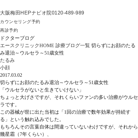
大阪梅田HEPナビオ院
0120-489-989
カウンセリング予約
再診予約
ドクターブログ
エースクリニックHOME
診療ブログ一覧
切らずにお顔のたる
み退治～ウルセラ～51歳女性
たるみ
小顔
2017.03.02
切らずにお顔のたるみ退治～ウルセラ～51歳女性
「ウルセラがないと生きていけない」
ちょっと大げさですが、それくらいファンの多い治療がウルセ
ラです。
この器械が世に出た当初は
「1回の治療で数年効果が持続す
る」
という触れ込みでした。
もちろんその言葉自体は間違っていないわけですが、それから
幾星霜（7年くらい）、