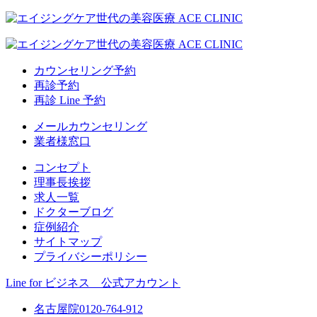
カウンセリング予約
再診予約
再診 Line 予約
メールカウンセリング
業者様窓口
コンセプト
理事長挨拶
求人一覧
ドクターブログ
症例紹介
サイトマップ
プライバシーポリシー
Line for ビジネス 公式アカウント
名古屋院
0120-764-912