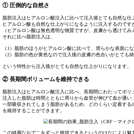
① 圧倒的な自然さ
脂肪注入はヒアルロン酸注入に比べて注入後とても自然な仕
ヒアルロン酸も自然な仕上がりになるように注入するのです
（ヒアルロン酸は無色透明な物質ですが、皮膚から透けてみ
それに比べ脂肪注入は、
（1）脂肪のほうがヒアルロン酸に比べて、滑らかな表面に
（2）脂肪の色が黄色なので注入後の皮膚の色合いがとても
という特性から
注入後がとても自然な仕上がり
になります。
② 長期間ボリュームを維持できる
脂肪注入はヒアルロン酸注入に比べ、長期間にわたってボリ
注入した脂肪は時間とともに周りから血管が伸びて血が通い
一部吸収されてしまう脂肪があるため、どのくらい定着する
を維持することができます。
この綺麗なおでこをずっと維持できるというのはなにより魅