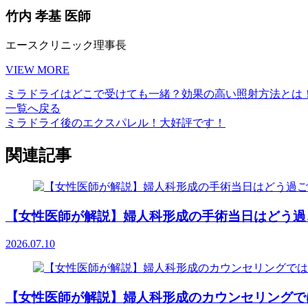
竹内 孝基 医師
エースクリニック理事長
VIEW MORE
ミラドライはどこで受けても一緒？効果の高い照射方法とは
一覧へ戻る
ミラドライ後のエクスパレル！大好評です！
関連記事
【女性医師が解説】婦人科形成の手術当日はどう過ごす
2026.07.10
【女性医師が解説】婦人科形成のカウンセリングでは何