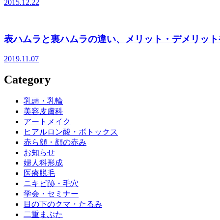
2015.12.22
表ハムラと裏ハムラの違い、メリット・デメリット
2019.11.07
Category
乳頭・乳輪
美容皮膚科
アートメイク
ヒアルロン酸・ボトックス
赤ら顔・顔の赤み
お知らせ
婦人科形成
医療脱毛
ニキビ跡・毛穴
学会・セミナー
目の下のクマ・たるみ
二重まぶた