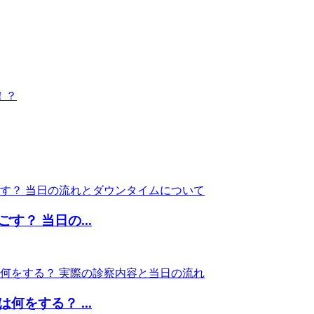
！？
？ 当日の...
をする？ ...