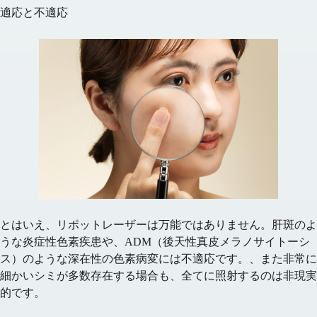
適応と不適応
とはいえ、リポットレーザーは万能ではありません。
肝斑
のよ
うな炎症性色素疾患や、
ADM（後天性真皮メラノサイトーシ
ス）
のような深在性の色素病変には不適応です。、また
非常に
細かいシミが多数存在する場合
も、全てに照射するのは非現実
的です。