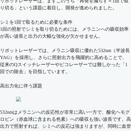
リポットレーザーは、まずこのうち
「再発を減らす＝1回で取
り切る」
という課題に着目し、開発が進められました。
シミを1回で取るために必要な条件
1回の照射でシミを取り切るためには、
メラニンへの吸収効率
が高い波長
と
出力の大幅な強化
が欠かせません。
リポットレーザーでは、
メラニン吸収に優れた532nm（半波長
YAG）
を採用し、さらに照射出力を飛躍的に高めることで、
従来のQスイッチレーザーやピコレーザーでは難しかった「
1
回での除去
」を目指しています。
高出力化に伴う課題
532nmはメラニンへの反応性が非常に高い一方で、
酸化ヘモグ
ロビン（赤血球に含まれる色素）への吸収も強い
波長です。高
出力で照射すれば、シミへの反応は強まりますが、同時に血管