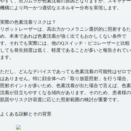
やすく、出力ムラが色素沈着の原因となりますが、スキャナー
機構により
均一かつ適切なエネルギー分布
を実現します。
実際の色素沈着リスクは？
リポットレーザーは、高出力かつメラニン選択的に照射するた
め、本来であれば
色素沈着が強く出てもおかしくない条件
で
す。それでも実際には、
他のQスイッチ・ピコレーザーと比較
しても発生頻度は低く、軽度であることが多い
と報告されてい
ます。
ただし、どんなデバイスであっても
色素沈着の可能性はゼロで
はありません
。特に顔全体への「取り放題照射」を行う場合、
照射ポイントが多いため、色素沈着が出た場合で言えば、色素
沈着が目立ちやすくなる傾向があります。そのため、
患者様の
肌質やリスク許容度に応じた照射範囲の検討
が重要です。
よくある誤解とその背景