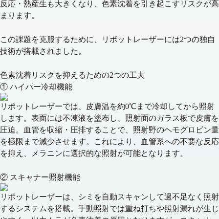
反応・熱産生も大きくなり、
色素沈着を引き起こすリスク
が高
まります。
この課題を克服するために、リポットレーザーには
2つの独自
技術
が搭載されました。
色素沈着リスクを抑えるための2つの工夫
① ハイパー冷却機能
リポットレーザーでは、
皮膚温を約0℃まで冷却
してから照射
します。表面には不凍液を塗布し、照射面のガラス板で皮膚を
圧迫。血管を収縮・圧排することで、
照射野のヘモグロビン量
を極限まで減少
させます。これにより、
血管系への不要な反応
を抑え、メラニンに選択的な照射
が可能となります。
② スキャナー照射機能
リポットレーザーは、
シミを自動スキャンして過不足なく照射
するシステムを搭載。手動照射では重ね打ちや照射漏れが生じ