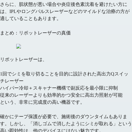
さらに、
肌状態が悪い場合
や
炎症後色素沈着を避けたい方
に
は、IPLやロングパルスレーザーなどの
マイルドな治療
の方が
適していることもあります。
まとめ：リポットレーザーの真価
リポットレーザーは、
1回でシミを取り切ること
を目的に設計された高出力Qスイッ
チレーザー
ハイパー冷却＋スキャナー機構
で副反応を最小限に抑制
従来のレーザーよりも
効率的かつ安全に高出力照射
が可能
という、非常に完成度の高い機器です。
確かにテープ保護が必要で、施術後のダウンタイムもありま
す。しかし、
「消しゴムで消したようにシミが取れる」
という
高い即効性は、他のデバイスにはない魅力です。