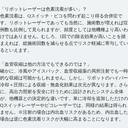
「リポットレーザーは色素沈着が多い」？
色素沈着は、Qスイッチ・ピコを問わず起こり得る合併症で
す。リポットレーザーであっても当然に、施術数が増えれば症
例数も比例して見られますが、
頻度としては他機種より高いわ
けではありません
。むしろ、
1回での除去効果が高い
ことを踏
まえれば、
総施術回数を減らせる
点でリスク軽減に寄与してい
るといえます。
「血管収縮は他の方法でもできるのでは？」
確かに、冷風やアイスパック、血管収縮薬の局所注射でも一時
的な収縮は可能かもしれません。しかし、リポットの
ハイパー
冷却＋圧排による収縮・無血化効果は次元が異なります
。さら
に、
高出力照射を安全に行うために設計されたシステム全体
が、他機器との決定的な違いです。単に冷却を追加しただけの
Qスイッチレーザーやピコレーザーでは、同様の結果は得られ
ません。※注射の場合は内出血リスクがあるため、内出血した
場合は逆に色素沈着リスクが大幅に高まることになります。