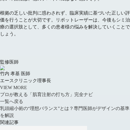
根拠の乏しい批判に惑わされず、
臨床実績に基づいた正しい評
価
を行うことが大切です。リポットレーザーは、今後もシミ治
療の選択肢として、多くの患者様の悩みを解決していくことで
しょう。
監修医師
竹内 孝基 医師
エースクリニック理事長
VIEW MORE
プロが教える「肌育注射の打ち方」完全ナビ
一覧へ戻る
乳頭縮小術の“理想バランス”とは？専門医師がデザインの基準
を解説
関連記事