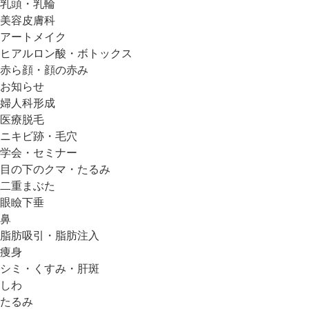
乳頭・乳輪
美容皮膚科
アートメイク
ヒアルロン酸・ボトックス
赤ら顔・顔の赤み
お知らせ
婦人科形成
医療脱毛
ニキビ跡・毛穴
学会・セミナー
目の下のクマ・たるみ
二重まぶた
眼瞼下垂
鼻
脂肪吸引・脂肪注入
痩身
シミ・くすみ・肝斑
しわ
たるみ