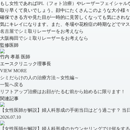
もし
女性
であれば
IPL（フォト治療）
や
レーザーフェイシャル
取り早くて良いでしょう。顔中にたくさんこのような大小様々
確保できる方や見た目が一時的に見苦しくなっても気にされ
気にキレイになります。
また、冬場や花粉症の時期などでマス
名古屋でシミ取りレーザーをお考えなら
大阪梅田でシミ取りレーザーをお考えなら
監修医師
竹内 孝基 医師
エースクリニック理事長
VIEW MORE
シミだらけの人の治療方法～女性編～
一覧へ戻る
リフトアップ治療はお顔がたるむ前から始めるに限ります！
関連記事
【女性医師が解説】婦人科形成の手術当日はどう過ごす？ 当日の
2026.07.10
【女性医師が解説】婦人科形成のカウンセリングでは何をする？ 