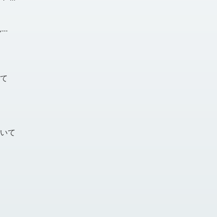
..
て
いて