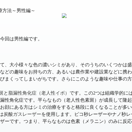
療方法～男性編～
今回は男性編です。
て、大小様々な色の濃いシミがあり、そのうちのいくつかは盛
などの趣味をお持ちの方、あるいは農作業や建設業などに携わ
びまくってしまいがちです。さらにこのような趣味や仕事の方
斑
と
脂漏性角化症（老人性イボ）
です。この2つは組織学的に
漏性角化症です。
平らなもの（老人性色素斑）が成長して隆起
お顔にある方はシミの治療をすると格段に良くなることが多い
は
炭酸ガスレーザー
を使用します。
ピコ秒レーザーやナノ秒レ
ザーです。つまり、平らなものは色素（メラニン）のみに反応