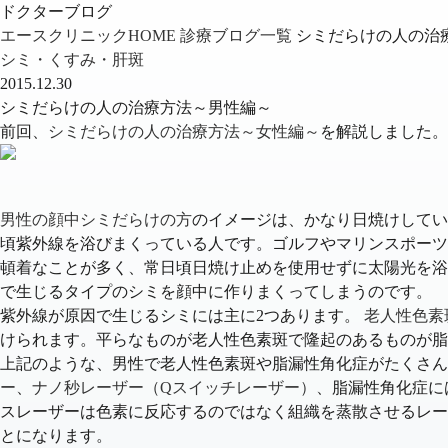
ドクターブログ
エースクリニックHOME
診療ブログ一覧
シミだらけの人の治
シミ・くすみ・肝斑
2015.12.30
シミだらけの人の治療方法～男性編～
前回、
シミだらけの人の治療方法～女性編～
を解説しました。
男性の顔中シミだらけの方
のイメージは、かなり日焼けしてい
頃紫外線を浴びまくっている人です。
ゴルフやマリンスポーツ
頓着なことが多く、常日頃日焼け止めを使用せずに太陽光を浴
で生じるタイプのシミを顔中に作りまくってしまうのです。
紫外線が原因で生じるシミには主に2つあります。
老人性色素
けられます。
平らなものが老人性色素斑で隆起のあるものが脂
上記のような、男性で老人性色素斑や脂漏性角化症がたくさん
ー
、
ナノ秒レーザー（Qスイッチレーザー）
、脂漏性角化症に
スレーザーは色素に反応するのではなく組織を蒸散させるレー
とになります。