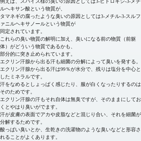
例えば、スパイス様の臭いの原因として
は3-ヒドロキシ-3-メチ
ルへキサン酸
という物質が、
タマネギの腐ったような臭いの原因としては
3-メチル-3-スルフ
ァニルヘキサノール
という物質が
同定されています。
これらの臭い物質の解明に加え、臭いになる前の物質（前躯
体）がどういう物質であるかも、
部分的に突き止められています。
エクリン汗腺から出る汗も細菌の分解によって臭いを発する。
エクリン汗腺から出る汗は99％が水分で、残りは塩分を中心と
したミネラルです。
汗をなめるとしょっぱく感じたり、服が白くなったりするのは
そのためです。
エクリン汗腺の汗もそれ自体は無臭ですが、そのままにしてお
くとやはり臭いがでます。
汗が皮膚の表面でアカや皮脂などと混じり合い、それを細菌が
分解するためです。
酸っぱい臭いとか、生乾きの洗濯物のような臭い
などと形容さ
れることがよくあります。