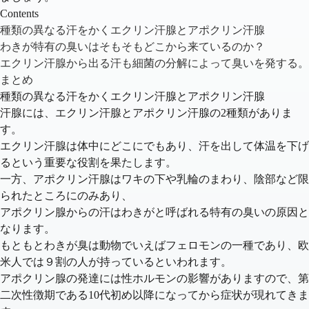
Contents
種類の異なる汗をかくエクリン汗腺とアポクリン汗腺
わきが特有の臭いはそもそもどこから来ているのか？
エクリン汗腺から出る汗も細菌の分解によって臭いを発する。
まとめ
種類の異なる汗をかくエクリン汗腺とアポクリン汗腺
汗腺には、
エクリン汗腺
と
アポクリン汗腺
の2種類がありま
す。
エクリン汗腺は体中にどこにでもあり、汗を出して体温を下げ
るという重要な役割を果たします。
一方、アポクリン汗腺はワキの下や乳輪のまわり、陰部など限
られたところにのみあり、
アポクリン腺からの汗はわきがと呼ばれる特有の臭いの原因と
なります。
もともとわきが臭は動物でいえばフェロモンの一種であり、欧
米人では９割の人が持っているといわれます。
アポクリン腺の発達には性ホルモンの影響がありますので、第
二次性徴期である10代初め以降になってから症状が現れてきま