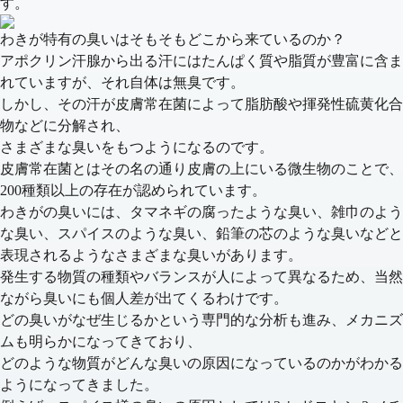
す。
わきが特有の臭いはそもそもどこから来ているのか？
アポクリン汗腺から出る汗にはたんぱく質や脂質が豊富に含ま
れていますが、それ自体は無臭です。
しかし、その汗が皮膚常在菌によって
脂肪酸
や
揮発性硫黄化合
物
などに分解され、
さまざまな臭いをもつようになるのです。
皮膚常在菌とはその名の通り皮膚の上にいる微生物のことで、
200種類以上の存在が認められています。
わきがの臭いには、
タマネギの腐ったような臭い、雑巾のよう
な臭い、スパイスのような臭い、鉛筆の芯のような臭い
などと
表現されるようなさまざまな臭いがあります。
発生する物質の種類やバランスが人によって異なるため、当然
ながら臭いにも個人差が出てくるわけです。
どの臭いがなぜ生じるかという専門的な分析も進み、メカニズ
ムも明らかになってきており、
どのような物質がどんな臭いの原因になっているのかがわかる
ようになってきました。