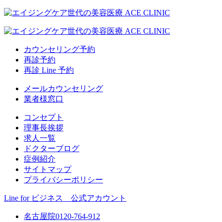
カウンセリング予約
再診予約
再診 Line 予約
メールカウンセリング
業者様窓口
コンセプト
理事長挨拶
求人一覧
ドクターブログ
症例紹介
サイトマップ
プライバシーポリシー
Line for ビジネス 公式アカウント
名古屋院
0120-764-912