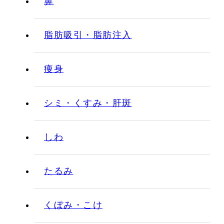
鼻
脂肪吸引・脂肪注入
痩身
シミ・くすみ・肝斑
しわ
たるみ
くぼみ・こけ