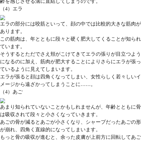
齢を感じさせる溝に直結してしまうのです。
（4）エラ
エラの部分には咬筋といって、顔の中では比較的大きな筋肉が
あります。
この筋肉は、年とともに段々と硬く肥大してくることが知られ
ています。
そうするとただでさえ頬がこけてきてエラの張りが目立つよう
になるのに加え、筋肉が肥大することによりさらにエラが張っ
ているように見えてしまいます。
エラが張ると顔は四角くなってしまい、女性らしく若々しいイ
メージから遠ざかってしまうことに……。
（4）あご
あまり知られていないことかもしれませんが、
年齢とともに骨
は吸収されて段々と小さくなっていきます。
あごの骨が減るとあごが小さくなり、シャープだったあごの形
が崩れ、四角く直線的になってしまいます。
もっと骨の吸収が進むと、余った皮膚が上前方に回転してあご