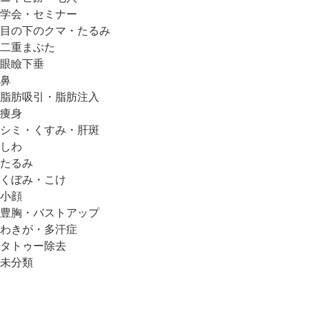
学会・セミナー
目の下のクマ・たるみ
二重まぶた
眼瞼下垂
鼻
脂肪吸引・脂肪注入
痩身
シミ・くすみ・肝斑
しわ
たるみ
くぼみ・こけ
小顔
豊胸・バストアップ
わきが・多汗症
タトゥー除去
未分類