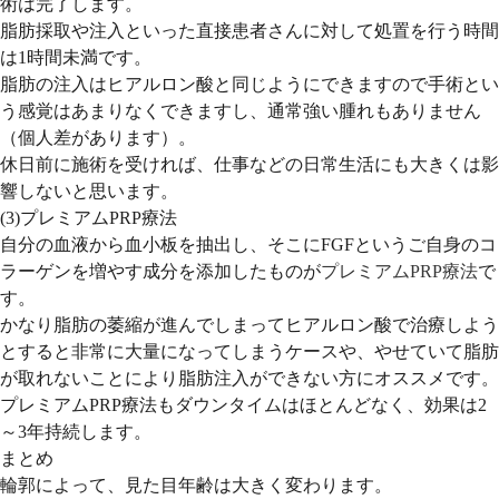
術は完了します。
脂肪採取や注入といった直接患者さんに対して処置を行う時間
は1時間未満です。
脂肪の注入はヒアルロン酸と同じようにできますので手術とい
う感覚はあまりなくできますし、通常強い腫れもありません
（個人差があります）。
休日前に施術を受ければ、仕事などの日常生活にも大きくは影
響しないと思います。
(3)プレミアムPRP療法
自分の血液から血小板を抽出し、そこにFGFというご自身のコ
ラーゲンを増やす成分を添加したものが
プレミアムPRP療法
で
す。
かなり脂肪の萎縮が進んでしまってヒアルロン酸で治療しよう
とすると非常に大量になってしまうケースや、やせていて脂肪
が取れないことにより脂肪注入ができない方にオススメです。
プレミアムPRP療法もダウンタイムはほとんどなく、効果は2
～3年持続します。
まとめ
輪郭によって、見た目年齢は大きく変わります。