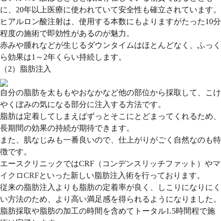
に、20年以上医療に使われていて安全性も確立されています。
ヒアルロン酸注射は、使用する本数にもよりますがたった10分
程度の施術で即効性があるのが魅力。
赤みや腫れなどが生じるダウンタイムはほとんどなく、ふっく
ら効果は1～2年くらい持続します。
（2）脂肪注入
自分の脂肪を太ももやおなかなど他の部位から採取して、こけ
やくぼみの気になる部分に注入する方法です。
脂肪は定着してしまえばずっとそこにとどまってくれるため、
長期間の効果の持続が期待できます。
また、肌なじみも一番良いので、仕上がりがごく自然なのも特
徴です。
エースクリニックではCRF（コンデンスリッチファット）や
マ
イクロCRF
といった新しい脂肪注入術を行っております。
従来の脂肪注入よりも脂肪の定着率が良く、しこりになりにく
い方法のため、より高い満足感を得られるようになりました。
脂肪採取や脂肪の加工の時間を含めてトータル1.5時間程で施