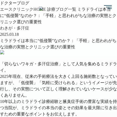
ドクターブログ
エースクリニックHOME
診療ブログ一覧
ミラドライは本当
に“低侵襲”なのか？：「手軽」と思われがちな治療の実態とク
リニック選びの重要性
わきが・多汗症
2025.03.18
ミラドライは本当に“低侵襲”なのか？：「手軽」と思われがち
な治療の実態とクリニック選びの重要性
「切らないワキガ・多汗症治療」として人気を集める
ミラドラ
イ
。
2025年現在、従来の手術療法を大きく上回る施術数となってい
ますが、「低侵襲」「気軽に受けられる」というイメージが先
行し、その実態について正しく理解されていないケースが少な
くありません。
10年以上のミラドライ診療経験と腋臭症手術の豊富な実績を持
つ当院が、ミラドライの本当の姿とその効果を最大限に引き出
すための重要なポイントをお伝えします。