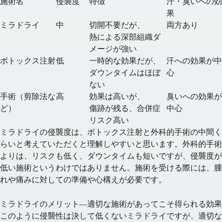
施術名
侵襲度
特徴
汗・臭いへの効
果
ミラドライ
中
切開不要だが、
両方あり
熱による深部組織ダ
メージが強い
ボトックス注射
低
一時的な効果だが、
汗への効果が中
ダウンタイムはほぼ
心
ない
手術（剪除法な
高
効果は高いが、
臭いへの効果が
ど）
傷跡が残る、合併症
中心
リスク高い
ミラドライの侵襲度は、ボトックス注射と外科的手術の中間く
らいと考えていただくと理解しやすいと思います。外科的手術
よりは、リスクも低く、ダウンタイムも短いですが、侵襲度が
低い施術というわけではありません。施術を受ける際には、腫
れや痛みに対しての準備や心構えが必要です。
ミラドライのメリット—適切な施術があってこそ得られる効果
このように侵襲性は決して低くないミラドライですが、適切な