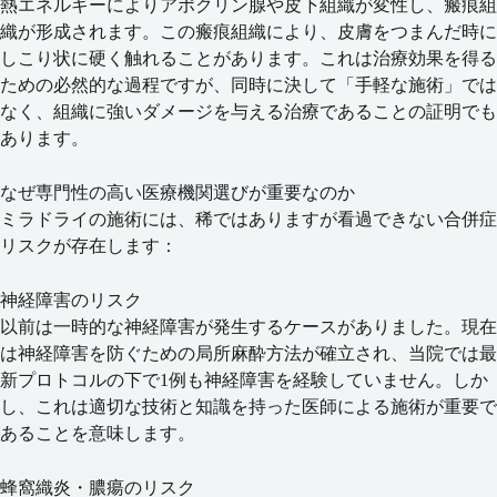
熱エネルギーによりアポクリン腺や皮下組織が変性し、瘢痕組
織が形成されます。この瘢痕組織により、皮膚をつまんだ時に
しこり状に硬く触れることがあります。これは治療効果を得る
ための必然的な過程ですが、同時に決して「手軽な施術」では
なく、組織に強いダメージを与える治療であることの証明でも
あります。
なぜ専門性の高い医療機関選びが重要なのか
ミラドライの施術には、稀ではありますが看過できない合併症
リスクが存在します：
神経障害のリスク
以前は一時的な神経障害が発生するケースがありました。現在
は神経障害を防ぐための局所麻酔方法が確立され、当院では最
新プロトコルの下で1例も神経障害を経験していません。しか
し、これは適切な技術と知識を持った医師による施術が重要で
あることを意味します。
蜂窩織炎・膿瘍のリスク