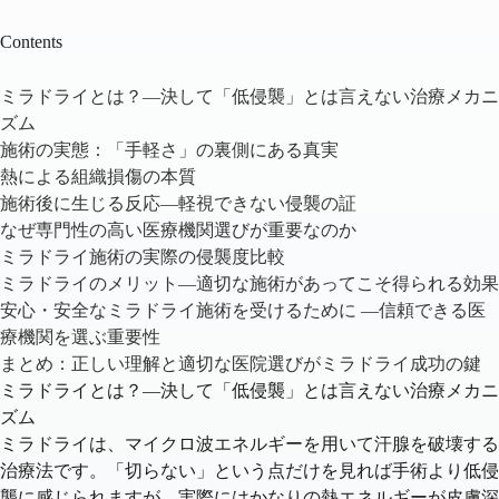
Contents
ミラドライとは？—決して「低侵襲」とは言えない治療メカニ
ズム
施術の実態：「手軽さ」の裏側にある真実
熱による組織損傷の本質
施術後に生じる反応—軽視できない侵襲の証
なぜ専門性の高い医療機関選びが重要なのか
ミラドライ施術の実際の侵襲度比較
ミラドライのメリット—適切な施術があってこそ得られる効果
安心・安全なミラドライ施術を受けるために —信頼できる医
療機関を選ぶ重要性
まとめ：正しい理解と適切な医院選びがミラドライ成功の鍵
ミラドライとは？—決して「低侵襲」とは言えない治療メカニ
ズム
ミラドライは、
マイクロ波エネルギー
を用いて汗腺を破壊する
治療法です。「切らない」という点だけを見れば手術より低侵
襲に感じられますが、実際にはかなりの熱エネルギーが皮膚深