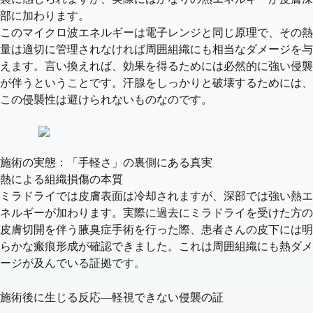
部に加わります。
このマイクロ波エネルギーは電子レンジと同じ原理で、その熱
量は適切に管理されなければ周囲組織にも相当なダメージを与
えます。言い換えれば、効果を得るためには必然的に強い侵襲
が伴うということです。汗腺をしっかりと破壊するためには、
この侵襲性は避けられないものなのです。
施術の実態：「手軽さ」の裏側にある真実
熱による組織損傷の本質
ミラドライでは皮膚表面は冷却されますが、深部では強い熱エ
ネルギーが加わります。実際に過去にミラドライを受けた方の
皮膚切開を伴う腋臭症手術を行った際、患者さんの皮下には明
らかな瘢痕形成が確認できました。これは周囲組織にも熱ダメ
ージが及んでいる証拠です。
施術後に生じる反応—軽視できない侵襲の証