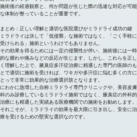
施術後の経過観察と、何か問題が生じた際の迅速な対応が可能
な体制が整っていることが重要です。
まとめ：正しい理解と適切な医院選びがミラドライ成功の鍵
ミラドライは決して「低侵襲」な施術ではなく、「ごく手軽に
受けられる」施術というわけでもありません。
その効果を得るためには一定の侵襲性が伴い、施術後には一時
的な腫れや痛みなどの反応が生じます。しかし、これらを正し
く理解した上で、腋臭症多汗症治療に精通した専門の医師のも
とで適切に施術を受ければ、ワキガや多汗症に悩む多くの方に
とって非常に効果的な治療選択肢となります。
にわかに急増した自称ミラドライ専門クリニックや、美容皮膚
科のみ診療しているミラドライ施術ではなく、腋臭症の外科的
治療にも精通した実績ある医療機関での施術をお勧めします。
それこそが、ミラドライの効果を最大限に引き出し、安全に治
療を受けるための堅実な選択なのです。