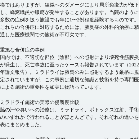
稀ではありますが、組織へのダメージにより局所免疫力が低下
し、蜂窩織炎や膿瘍が発生することがあります。当院のように
多数の症例を扱う施設でも年に1〜2例程度経験するものです。
これらの合併症に対応するためには、腋臭症の外科的治療に精
通した医療機関での施術が不可欠です。
重篤な合併症の事例
国内では、不適切な部位（陰部）への照射により壊死性筋膜炎
が発生し、死亡事故に至ったケースも報告されています（2022
年論文報告）。ミラドライは腋窩のみに照射するよう厳格に規
定されていますが、この事例は適切な知識と技術を持つ専門医
による施術の重要性を如実に物語っています。
ミラドライ施術の実際の侵襲度比較
脇の汗や臭いへの治療は、ミラドライ、ボトックス注射、手術
のいずれかで行われることがほとんどです。それぞれの違いを
表にまとめました。