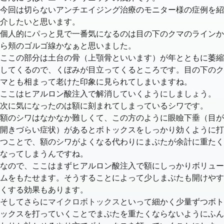
今回は切らないアンチエイジング治療のモニター様の症例を紹
介したいと思います。
個人的にパっと見で一番気になるのは目の下のクマのラインか
ら頬のゴルゴ線かなぁと思いました。
ここの部分は土台の骨（上顎骨といいます）が年とともに萎縮
してくるので、くぼみが目立ってくるところです。目の下のク
マとも相まって老けた印象に見られてしまいますね。
ここはヒアルロン酸注入で解消していくようにしましょう。
次に気になったのは額に刻まれてしまっているシワです。
額のシワはなかなか難しくて、この方のように眼瞼下垂（目が
開きづらい症状）があるとボトックスをしっかり効くように打
つことで、額のシワがよくなる代わりにまぶたが余計に重たく
なってしまうんですね。
なので、ここはまずヒアルロン酸注入で額にしっかりボリュー
ムをもたせます。そうすることによって少しまぶたも開けやす
くする効果もあります。
そしてさらに
マイクロボトックス
といって細かく少量ずつボト
ックスを打っていくことでまぶたを重たくならないようにふん